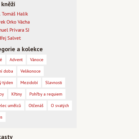
 kněží
 Tomáš Halík
rek Orko Vácha
muel Prívara SJ
dřej Salvet
gorie a kolekce
é
Advent
Vánoce
ní doba
Velikonoce
ý týden
Mezidobí
Slavnosti
by
Křtiny
Pohřby a requiem
lec umělců
Otčenáš
O svatých
us
casty