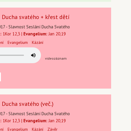
 Ducha svatého + křest dětí
017 - Slavnost Seslání Ducha Svatého
:
1Kor 12,3 |
Evangelium:
Jan 20,19
ení
Evangelium
Kázání
videozáznam
 Ducha svatého (več.)
017 - Slavnost Seslání Ducha Svatého
:
1Kor 12,3 |
Evangelium:
Jan 20,19
ení
Evangelium
Kázání
Závěr