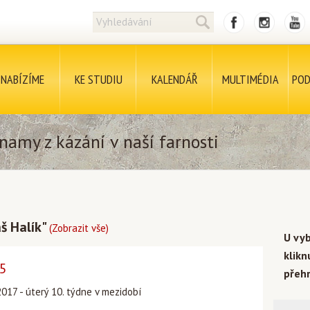
NABÍZÍME
KE STUDIU
KALENDÁŘ
MULTIMÉDIA
POD
namy z kázání v naší farnosti
š Halík"
(Zobrazit vše)
U vy
klik
15
přehr
017 - úterý 10. týdne v mezidobí