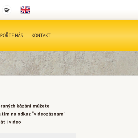
POŘTE NÁS
KONTAKT
braných kázání můžete
nutím na odkaz “videozáznam”
át i video