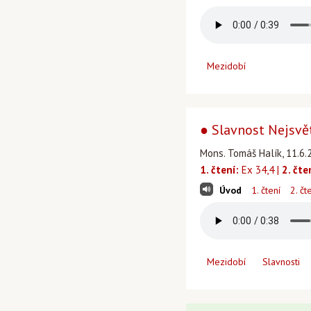
Mezidobí
● Slavnost Nejsvětě
Mons. Tomáš Halík, 11.6.2
1. čtení:
Ex 34,4 |
2. čte
Úvod
1. čtení
2. čt
Mezidobí
Slavnosti