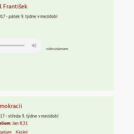
l František
17 - pátek 9. týdne v mezidobí
videozáznam
mokracii
17 - středa 9. týdne v mezidobí
elium:
Jan 8,31
gelium
Kázání