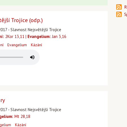
R
S
jší Trojice (odp.)
017 - Slavnost Nejsvětější Trojice
ní:
2Kor 13,11 |
Evangelium:
Jan 3,16
ení
Evangelium
Kázání
ry
017 - Slavnost Nejsvětější Trojice
gelium:
Mt 28,18
gelium
Kázání