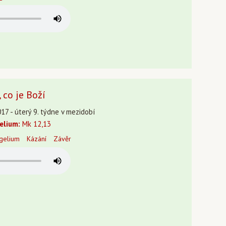
 co je Boží
17 - úterý 9. týdne v mezidobí
elium:
Mk 12,13
gelium
Kázání
Závěr