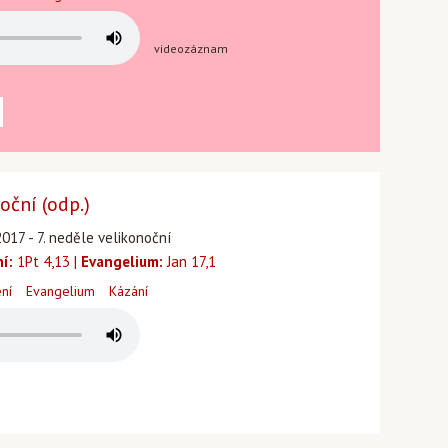
videozáznam
oční (odp.)
017 - 7. neděle velikonoční
ní:
1Pt 4,13 |
Evangelium:
Jan 17,1
ení
Evangelium
Kázání