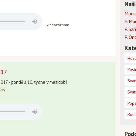
Naši
Mons.
P. Ma
videozáznam
P. Sa
P. On
Kate
Host
Post
017
Svat
2017 - pondělí 10. týdne v mezidobí
las
Svat
Pope
Bon
Pod