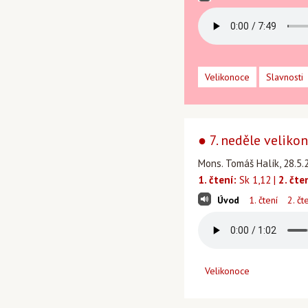
Velikonoce
Slavnosti
● 7. neděle velikon
Mons. Tomáš Halík, 28.5.2
1. čtení:
Sk 1,12 |
2. čte
Úvod
1. čtení
2. čt
Velikonoce