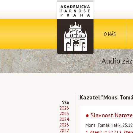
O NÁS
Audio záz
Kazatel "Mons. Tomá
Vše
2026
2025
● Slavnost Naroze
2024
2023
Mons. Tomáš Halík, 25.12
2022
1. čtení:
Iz 52,7 |
2. čten