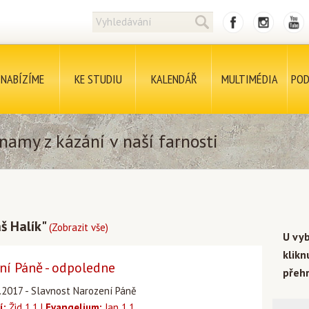
NABÍZÍME
KE STUDIU
KALENDÁŘ
MULTIMÉDIA
POD
namy z kázání v naší farnosti
š Halík"
(Zobrazit vše)
U vy
klik
ní Páně - odpoledne
přehr
.2017 - Slavnost Narození Páně
í:
Žid 1,1 |
Evangelium:
Jan 1,1