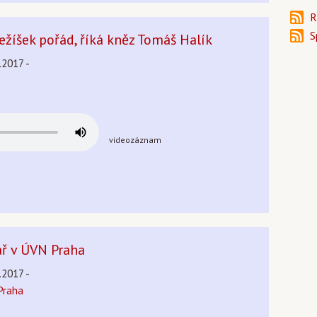
R
S
ežíšek pořád, říká kněz Tomáš Halík
.2017 -
videozáznam
ř v ÚVN Praha
.2017 -
Praha