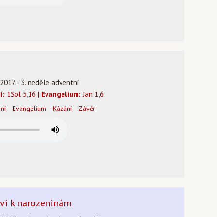
.2017 - 3. neděle adventní
í:
1Sol 5,16 |
Evangelium:
Jan 1,6
ení
Evangelium
Kázání
Závěr
ovi k narozeninám