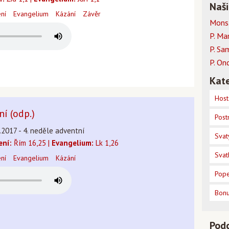
Naši
ení
Evangelium
Kázání
Závěr
Mons.
P. Ma
P. Sa
P. On
Kate
Host
ní (odp.)
Post
.2017 - 4. neděle adventní
Svat
ení:
Řím 16,25 |
Evangelium:
Lk 1,26
Svat
ení
Evangelium
Kázání
Pope
Bon
Pod