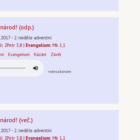
národ! (odp.)
.2017 - 2. neděle adventní
í:
2Petr 3,8 |
Evangelium:
Mk 1,1
ení
Evangelium
Kázání
Závěr
videozáznam
národ! (več.)
.2017 - 2. neděle adventní
í:
2Petr 3,8 |
Evangelium:
Mk 1,1