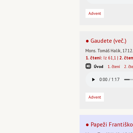
Advent
● Gaudete (več.)
Mons. Tomáš Halík, 17.12
1. čtení:
Iz 61,1 |
2. čten
Úvod
1. čtení
2. čt
Advent
● Papeži Františk