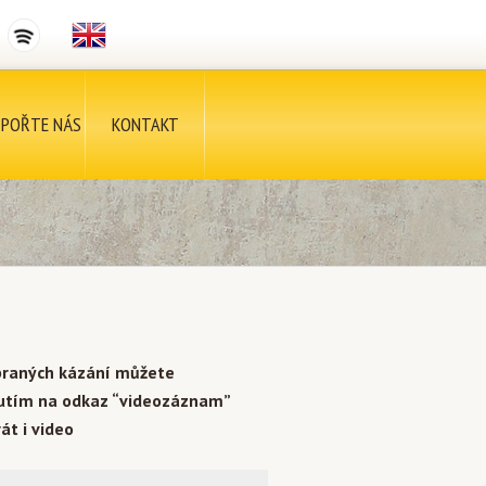
POŘTE NÁS
KONTAKT
braných kázání můžete
nutím na odkaz “videozáznam”
át i video