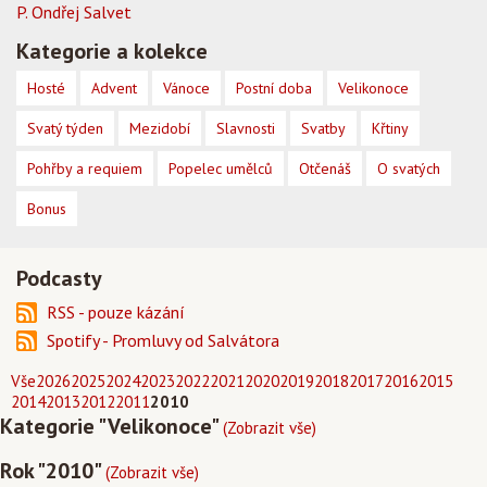
P. Ondřej Salvet
Kategorie a kolekce
Hosté
Advent
Vánoce
Postní doba
Velikonoce
Svatý týden
Mezidobí
Slavnosti
Svatby
Křtiny
Pohřby a requiem
Popelec umělců
Otčenáš
O svatých
Bonus
Podcasty
RSS - pouze kázání
Spotify - Promluvy od Salvátora
Vše
2026
2025
2024
2023
2022
2021
2020
2019
2018
2017
2016
2015
2014
2013
2012
2011
2010
Kategorie "Velikonoce"
(Zobrazit vše)
Rok "2010"
(Zobrazit vše)