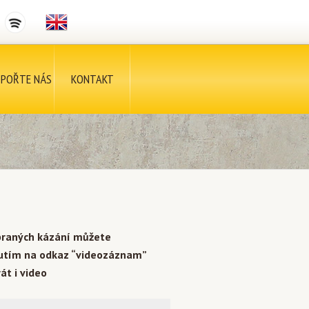
POŘTE NÁS
KONTAKT
braných kázání můžete
nutím na odkaz “videozáznam”
át i video