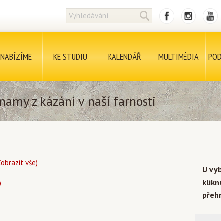
NABÍZÍME
KE STUDIU
KALENDÁŘ
MULTIMÉDIA
POD
namy z kázání v naší farnosti
Zobrazit vše)
U vy
klik
)
přehr