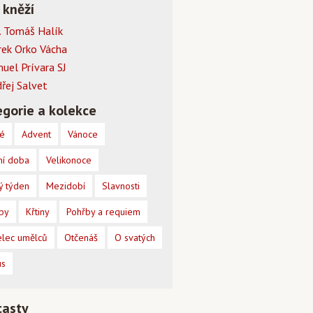
 kněží
 Tomáš Halík
rek Orko Vácha
muel Prívara SJ
dřej Salvet
gorie a kolekce
é
Advent
Vánoce
ní doba
Velikonoce
ý týden
Mezidobí
Slavnosti
by
Křtiny
Pohřby a requiem
lec umělců
Otčenáš
O svatých
us
casty