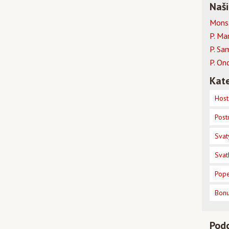
Naši
Mons.
P. Ma
P. Sa
P. On
Kate
Host
Post
Svat
Svat
Pope
Bon
Pod