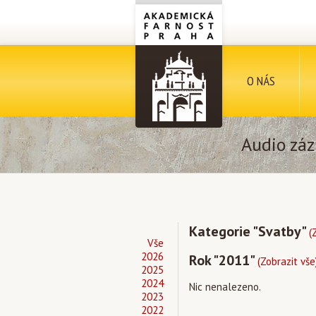
O NÁS
Audio záz
Kategorie "Svatby"
(
Vše
2026
Rok "2011"
(Zobrazit vše
2025
2024
Nic nenalezeno.
2023
2022