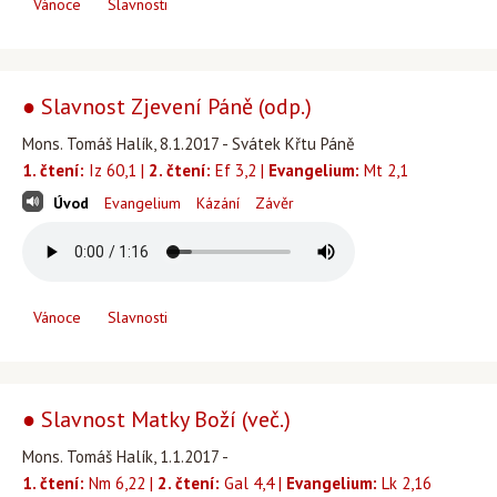
Vánoce
Slavnosti
● Slavnost Zjevení Páně (odp.)
Mons. Tomáš Halík, 8.1.2017 - Svátek Křtu Páně
1. čtení:
Iz 60,1 |
2. čtení:
Ef 3,2 |
Evangelium:
Mt 2,1
Úvod
Evangelium
Kázání
Závěr
Vánoce
Slavnosti
● Slavnost Matky Boží (več.)
Mons. Tomáš Halík, 1.1.2017 -
1. čtení:
Nm 6,22 |
2. čtení:
Gal 4,4 |
Evangelium:
Lk 2,16