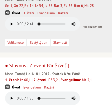
Gn 1, Gn 22, Ex 14, Iz 54, Iz 55, Bar 3, Ez 36, Řím 6, Mt 28
Úvod
1. čtení
Evangelium
Kázání
videozáznam
Velikonoce
Svatý týden
Slavnosti
● Slavnost Zjevení Páně (več.)
Mons. Tomáš Halík, 8.1.2017 - Svátek Křtu Páně
1. čtení:
Iz 60,1 |
2. čtení:
Ef 3,2 |
Evangelium:
Mt 2,1
Úvod
Evangelium
Kázání