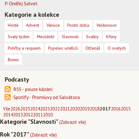
P. Ondřej Salvet
Kategorie a kolekce
Hosté
Advent
Vánoce
Postní doba
Velikonoce
Svatý týden
Mezidobí
Slavnosti
Svatby
Křtiny
Pohřby a requiem
Popelec umělců
Otčenáš
O svatých
Bonus
Podcasty
RSS - pouze kázání
Spotify - Promluvy od Salvátora
Vše
2026
2025
2024
2023
2022
2021
2020
2019
2018
2017
2016
2015
2014
2013
2012
2011
2010
Kategorie "Slavnosti"
(Zobrazit vše)
Rok "2017"
(Zobrazit vše)