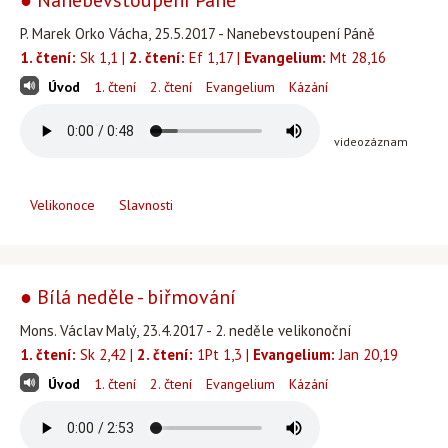
● Nanebevstoupení Páně
P. Marek Orko Vácha, 25.5.2017 - Nanebevstoupení Páně
1. čtení:
Sk 1,1 |
2. čtení:
Ef 1,17 |
Evangelium:
Mt 28,16
Úvod
1. čtení
2. čtení
Evangelium
Kázání
videozáznam
Velikonoce
Slavnosti
● Bílá neděle - biřmování
Mons. Václav Malý, 23.4.2017 - 2. neděle velikonoční
1. čtení:
Sk 2,42 |
2. čtení:
1Pt 1,3 |
Evangelium:
Jan 20,19
Úvod
1. čtení
2. čtení
Evangelium
Kázání