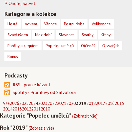
P. Ondřej Salvet
Kategorie a kolekce
Hosté
Advent
Vánoce
Postní doba
Velikonoce
Svatý týden
Mezidobí
Slavnosti
Svatby
Křtiny
Pohřby a requiem
Popelec umělců
Otčenáš
O svatých
Bonus
Podcasty
RSS - pouze kázání
Spotify - Promluvy od Salvátora
Vše
2026
2025
2024
2023
2022
2021
2020
2019
2018
2017
2016
2015
2014
2013
2012
2011
2010
Kategorie "Popelec umělců"
(Zobrazit vše)
Rok "2019"
(Zobrazit vše)