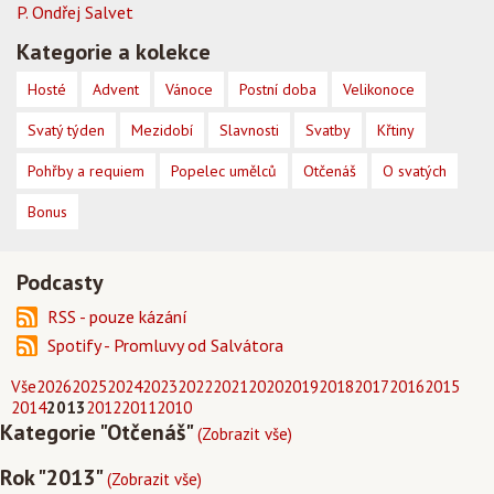
P. Ondřej Salvet
Kategorie a kolekce
Hosté
Advent
Vánoce
Postní doba
Velikonoce
Svatý týden
Mezidobí
Slavnosti
Svatby
Křtiny
Pohřby a requiem
Popelec umělců
Otčenáš
O svatých
Bonus
Podcasty
RSS - pouze kázání
Spotify - Promluvy od Salvátora
Vše
2026
2025
2024
2023
2022
2021
2020
2019
2018
2017
2016
2015
2014
2013
2012
2011
2010
Kategorie "Otčenáš"
(Zobrazit vše)
Rok "2013"
(Zobrazit vše)