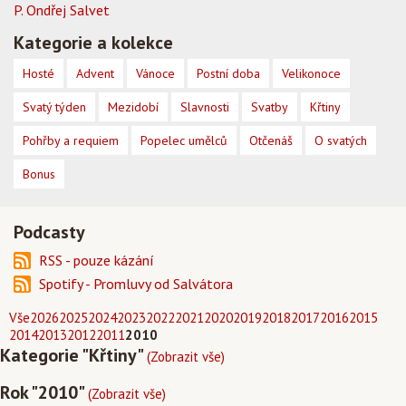
P. Ondřej Salvet
Kategorie a kolekce
Hosté
Advent
Vánoce
Postní doba
Velikonoce
Svatý týden
Mezidobí
Slavnosti
Svatby
Křtiny
Pohřby a requiem
Popelec umělců
Otčenáš
O svatých
Bonus
Podcasty
RSS - pouze kázání
Spotify - Promluvy od Salvátora
Vše
2026
2025
2024
2023
2022
2021
2020
2019
2018
2017
2016
2015
2014
2013
2012
2011
2010
Kategorie "Křtiny"
(Zobrazit vše)
Rok "2010"
(Zobrazit vše)