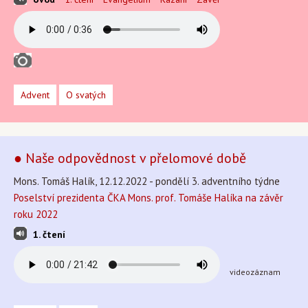
Advent
O svatých
● Naše odpovědnost v přelomové době
Mons. Tomáš Halík, 12.12.2022 - pondělí 3. adventního týdne
Poselství prezidenta ČKA Mons. prof. Tomáše Halíka na závěr
roku 2022
1. čtení
videozáznam