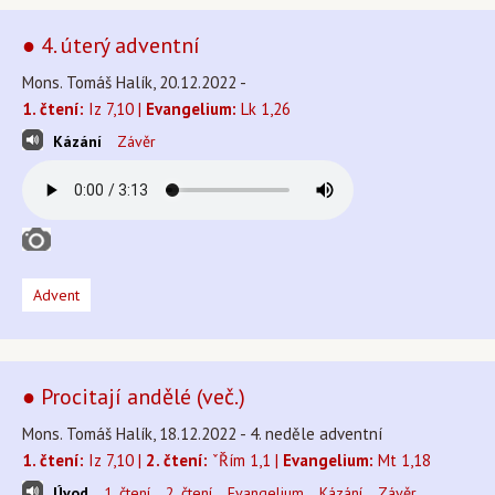
● 4. úterý adventní
Mons. Tomáš Halík, 20.12.2022 -
1. čtení:
Iz 7,10 |
Evangelium:
Lk 1,26
Kázání
Závěr
Advent
● Procitají andělé (več.)
Mons. Tomáš Halík, 18.12.2022 - 4. neděle adventní
1. čtení:
Iz 7,10 |
2. čtení:
ˇŘím 1,1 |
Evangelium:
Mt 1,18
Úvod
1. čtení
2. čtení
Evangelium
Kázání
Závěr