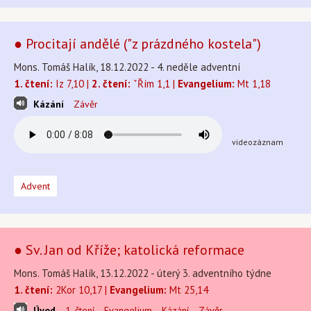
● Procitají andělé ("z prázdného kostela")
Mons. Tomáš Halík, 18.12.2022 - 4. neděle adventní
1. čtení:
Iz 7,10 |
2. čtení:
ˇŘím 1,1 |
Evangelium:
Mt 1,18
Kázání
Závěr
videozáznam
Advent
● Sv. Jan od Kříže; katolická reformace
Mons. Tomáš Halík, 13.12.2022 - úterý 3. adventního týdne
1. čtení:
2Kor 10,17 |
Evangelium:
Mt 25,14
Úvod
1. čtení
Evangelium
Kázání
Závěr