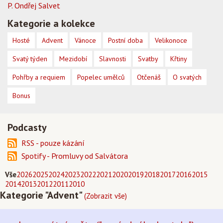
P. Ondřej Salvet
Kategorie a kolekce
Hosté
Advent
Vánoce
Postní doba
Velikonoce
Svatý týden
Mezidobí
Slavnosti
Svatby
Křtiny
Pohřby a requiem
Popelec umělců
Otčenáš
O svatých
Bonus
Podcasty
RSS - pouze kázání
Spotify - Promluvy od Salvátora
Vše
2026
2025
2024
2023
2022
2021
2020
2019
2018
2017
2016
2015
2014
2013
2012
2011
2010
Kategorie "Advent"
(Zobrazit vše)