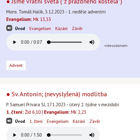
● Jsme vrátní světa ("z prázdného kostela")
Mons. Tomáš Halík, 3.12.2023 - 1. neděle adventní
Evangelium:
Mk 13,33
Úvod
Evangelium
Kázání
Závěr
videozáznam
Advent
● Sv. Antonín; (nevyslyšená) modlitba
P. Samuel Prívara SJ, 17.1.2023 - úterý 2. týdne v mezidobí
1. čtení:
Žid 6,10 |
Evangelium:
Mk 2,23
Úvod
1. čtení
Evangelium
Kázání
Závěr