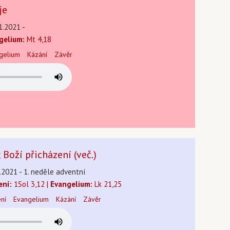
je
1.2021 -
gelium:
Mt 4,18
gelium
Kázání
Závěr
 Boží přicházení (več.)
.2021 - 1. neděle adventní
ení:
1Sol 3,12 |
Evangelium:
Lk 21,25
ení
Evangelium
Kázání
Závěr