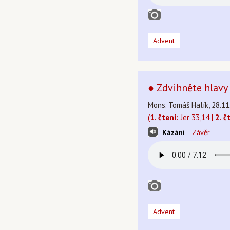
Advent
● Zdvihněte hlavy 
Mons. Tomáš Halík, 28.11
(
1. čtení:
Jer 33,14 |
2. č
Kázání
Závěr
Advent