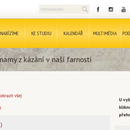
NABÍZÍME
KE STUDIU
KALENDÁŘ
MULTIMÉDIA
POD
namy z kázání v naší farnosti
Zobrazit vše)
U vy
klik
)
přehr
)