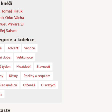
 kněží
 Tomáš Halík
rek Orko Vácha
muel Prívara SJ
dřej Salvet
gorie a kolekce
é
Advent
Vánoce
ní doba
Velikonoce
ý týden
Mezidobí
Slavnosti
by
Křtiny
Pohřby a requiem
lec umělců
Otčenáš
O svatých
us
casty