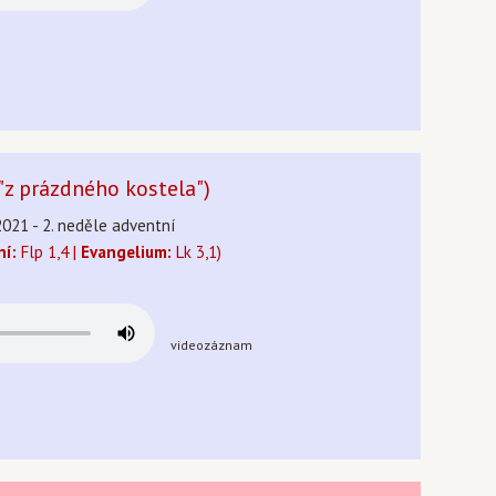
("z prázdného kostela")
2021 - 2. neděle adventní
ní:
Flp 1,4 |
Evangelium:
Lk 3,1)
videozáznam