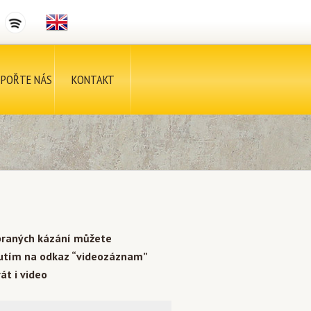
POŘTE NÁS
KONTAKT
braných kázání můžete
nutím na odkaz “videozáznam”
át i video