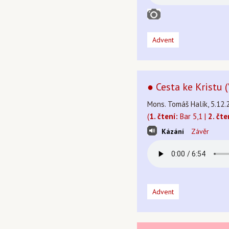
Advent
● Cesta ke Kristu 
Mons. Tomáš Halík, 5.12.
(
1. čtení:
Bar 5,1 |
2. čte
Kázání
Závěr
Advent