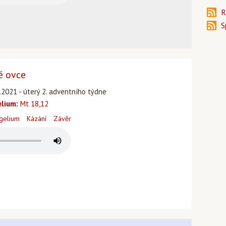
R
S
é ovce
.2021 - úterý 2. adventního týdne
lium:
Mt 18,12
gelium
Kázání
Závěr