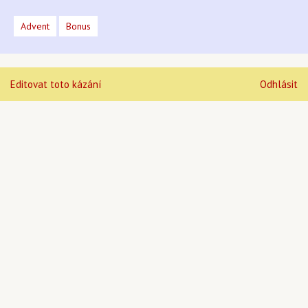
Advent
Bonus
Editovat toto kázání
Odhlásit