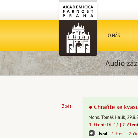
O NÁS
Audio záz
● Chraňte se kvasu
Zpět
Mons. Tomáš Halík, 29.8.
1. čtení:
Dt 4,1 |
2. čtení
Úvod
1. čtení
2. čt