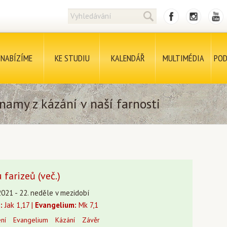
NABÍZÍME
KE STUDIU
KALENDÁŘ
MULTIMÉDIA
POD
namy z kázání v naší farnosti
 farizeů (več.)
2021 - 22. neděle v mezidobí
:
Jak 1,17 |
Evangelium:
Mk 7,1
ení
Evangelium
Kázání
Závěr