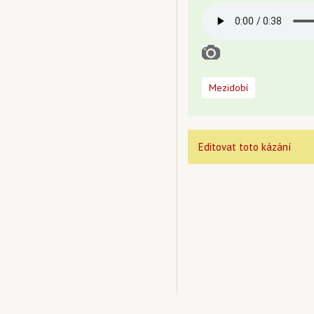
Mezidobí
Editovat toto kázání