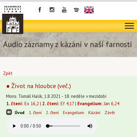
Audio záznamy z kázání v naší farnosti
Zpět
● Život na hloubce (več.)
Mons. Tomáš Halík, 1.8.2021 - 18. neděle v mezidobí
1. čtení:
Ex 16,2 |
2. čtení:
Ef 4,17 |
Evangelium:
Jan 6,24
Úvod
1. čtení
2. čtení
Evangelium
Kázání
Závěr