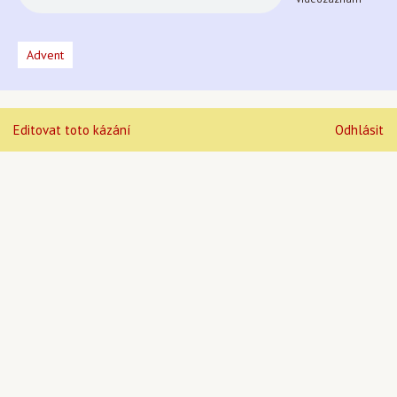
Advent
Editovat toto kázání
Odhlásit