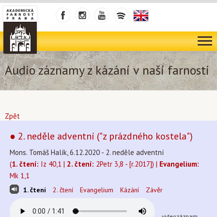
Audio záznamy z kázání v naší farnosti
Zpět
● 2. neděle adventní ("z prázdného kostela")
Mons. Tomáš Halík, 6.12.2020 - 2. neděle adventní
(
1. čtení:
Iz 40,1 |
2. čtení:
2Petr 3,8 - [r.2017]) |
Evangelium:
Mk 1,1
1. čtení
2. čtení
Evangelium
Kázání
Závěr
videozáznam