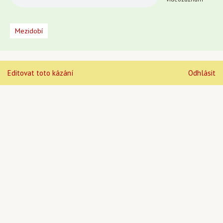
Mezidobí
Editovat toto kázání
Odhlásit