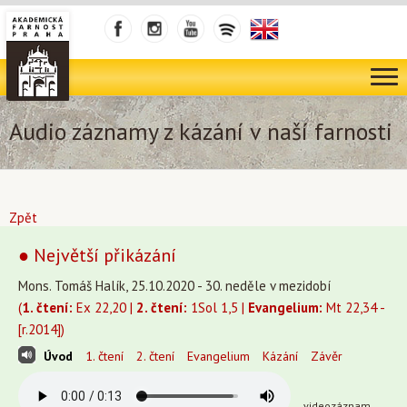
Audio záznamy z kázání v naší farnosti
Zpět
● Největší přikázání
Mons. Tomáš Halík, 25.10.2020 - 30. neděle v mezidobí
(
1. čtení:
Ex 22,20 |
2. čtení:
1Sol 1,5 |
Evangelium:
Mt 22,34 -
[r.2014])
Úvod
1. čtení
2. čtení
Evangelium
Kázání
Závěr
videozáznam