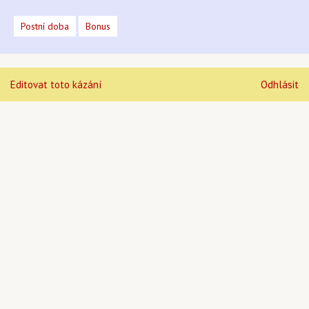
Postní doba
Bonus
Editovat toto kázání
Odhlásit