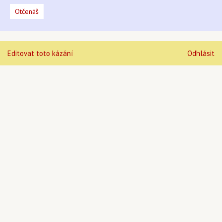
Otčenáš
Editovat toto kázání
Odhlásit