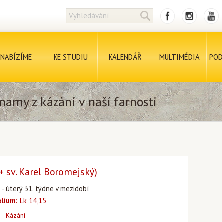
NABÍZÍME
KE STUDIU
KALENDÁŘ
MULTIMÉDIA
POD
namy z kázání v naší farnosti
(+ sv. Karel Boromejský)
4 - úterý 31. týdne v mezidobí
lium:
Lk 14,15
Kázání