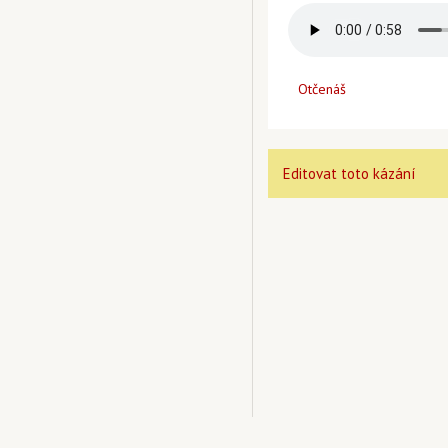
Otčenáš
Editovat toto kázání