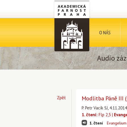
O NÁS
Audio záz
Modlitba Páně III 
Zpět
P. Petr Vacík SJ, 4.11.201
1. čtení:
Flp 2,5 |
Evange
1. čtení
Evangelium