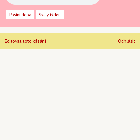
Postní doba
Svatý týden
Editovat toto kázání
Odhlásit