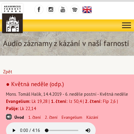
Audio záznamy z kázání v naší farnosti
Zpět
● Květná neděle (odp.)
Mons. Tomáš Halík, 14.4.2019 - 6. neděle postní - Květná neděle
Evangelium:
Lk 19,28 |
1. čtení:
Iz 50,4 |
2. čtení:
Flp 2,6 |
Pašije:
Lk 22,14
Úvod
1. čtení
2. čtení
Evangelium
Kázání