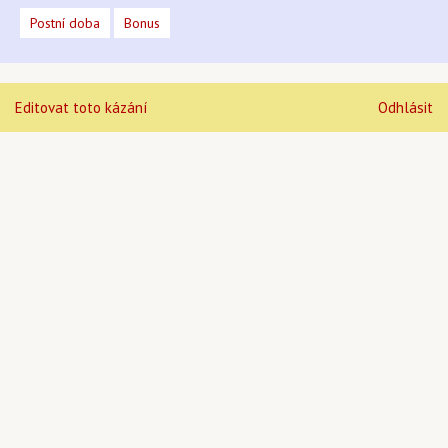
Postní doba
Bonus
Editovat toto kázání
Odhlásit