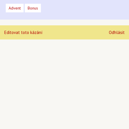
Advent
Bonus
Editovat toto kázání
Odhlásit