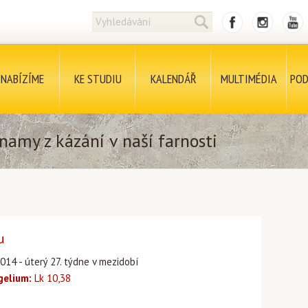
NABÍZÍME
KE STUDIU
KALENDÁŘ
MULTIMÉDIA
POD
namy z kázání v naší farnosti
u
014 - úterý 27. týdne v mezidobí
gelium:
Lk 10,38