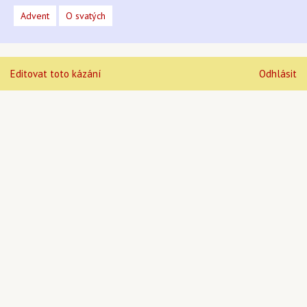
Advent
O svatých
Editovat toto kázání
Odhlásit