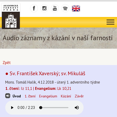
Audio záznamy z kázání v naší farnosti
Zpět
● Sv. František Xaverský; sv. Mikuláš
Mons. Tomáš Halík, 4.12.2018 - úterý 1. adventního týdne
1. čtení:
Iz 11,1 |
Evangelium:
Lk 10,21
Úvod
1. čtení
Evangelium
Kázání
Závěr