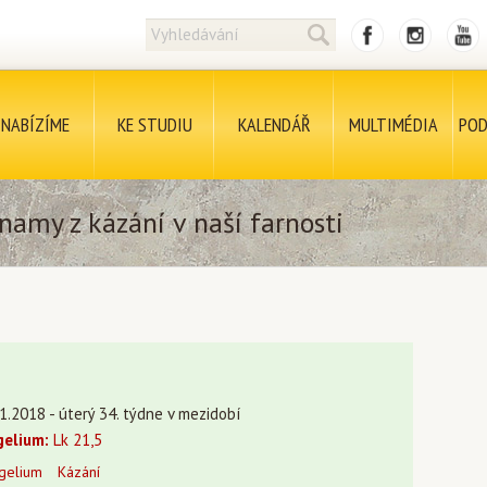
NABÍZÍME
KE STUDIU
KALENDÁŘ
MULTIMÉDIA
POD
namy z kázání v naší farnosti
1.2018 - úterý 34. týdne v mezidobí
gelium:
Lk 21,5
gelium
Kázání