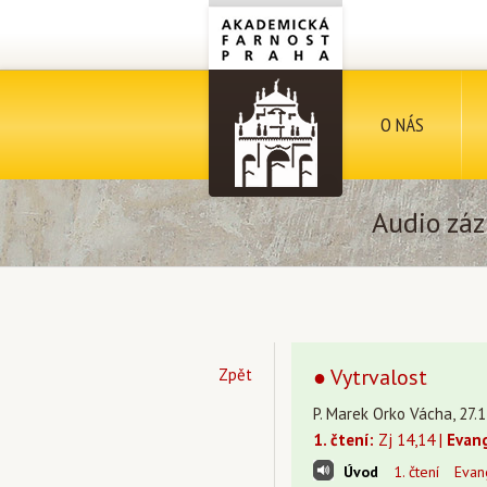
O NÁS
Audio záz
● Vytrvalost
Zpět
P. Marek Orko Vácha, 27.1
1. čtení:
Zj 14,14 |
Evan
Úvod
1. čtení
Evan