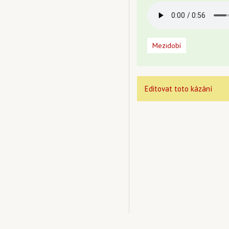
Mezidobí
Editovat toto kázání