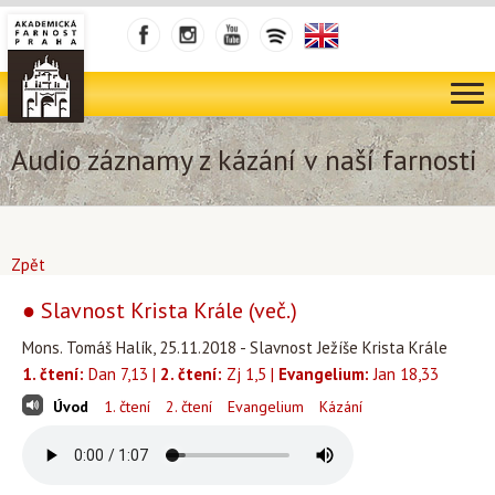
Audio záznamy z kázání v naší farnosti
Zpět
● Slavnost Krista Krále (več.)
Mons. Tomáš Halík, 25.11.2018 - Slavnost Ježíše Krista Krále
1. čtení:
Dan 7,13 |
2. čtení:
Zj 1,5 |
Evangelium:
Jan 18,33
Úvod
1. čtení
2. čtení
Evangelium
Kázání