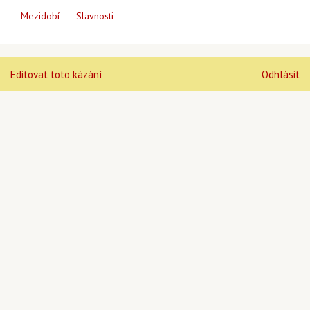
Mezidobí
Slavnosti
Editovat toto kázání
Odhlásit