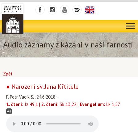
Audio záznamy z kázání v naší farnosti
Zpět
● Narození sv. Jana Křtitele
P. Petr Vacík SJ, 24.6.2018 -
1. čtení:
Iz 49,1 |
2. čtení:
Sk 13,22 |
Evangelium:
Lk 1,57