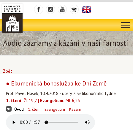
Audio záznamy z kázání v naší farnosti
Zpět
● Ekumenická bohoslužba ke Dni Země
Prof. Pavel Hošek, 10.4.2018 - úterý 2. velikonočního týdne
1. čtení:
Žl 19,2 |
Evangelium:
Mt 6,26
Úvod
1. čtení
Evangelium
Kázání