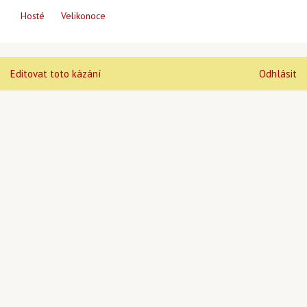
Hosté
Velikonoce
Editovat toto kázání
Odhlásit