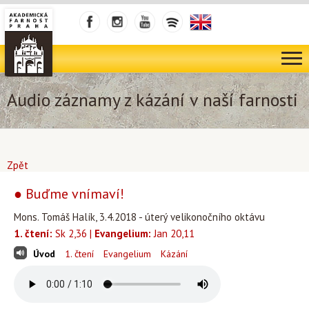
Audio záznamy z kázání v naší farnosti
Zpět
● Buďme vnímaví!
Mons. Tomáš Halík, 3.4.2018 - úterý velikonočního oktávu
1. čtení:
Sk 2,36 |
Evangelium:
Jan 20,11
Úvod
1. čtení
Evangelium
Kázání