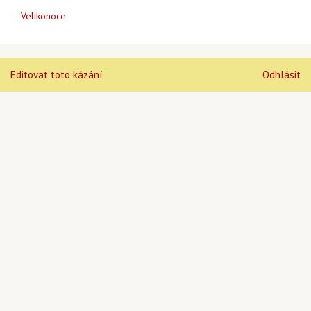
Velikonoce
Editovat toto kázání
Odhlásit