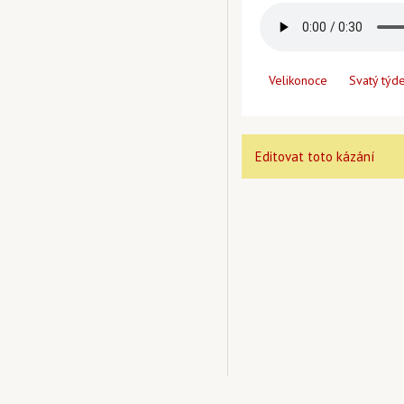
Velikonoce
Svatý týd
Editovat toto kázání