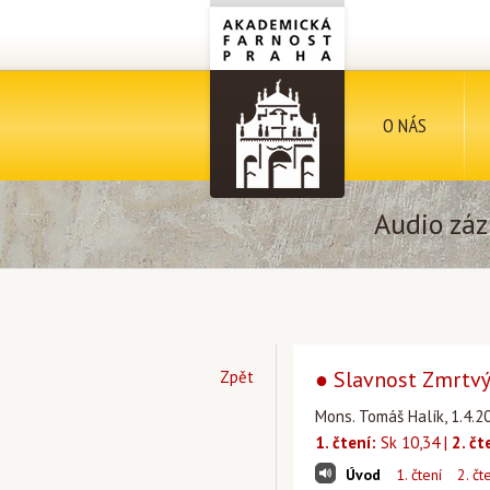
O NÁS
Audio záz
● Slavnost Zmrtvýc
Zpět
Mons. Tomáš Halík, 1.4.2
1. čtení:
Sk 10,34 |
2. čt
Úvod
1. čtení
2. čt