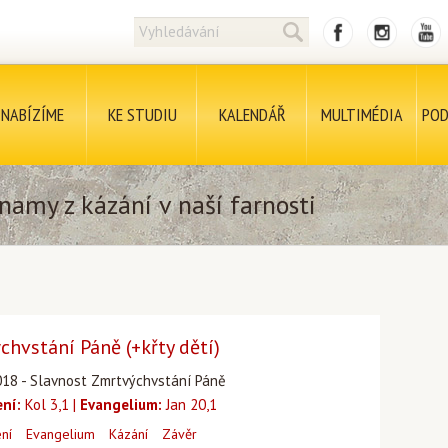
NABÍZÍME
KE STUDIU
KALENDÁŘ
MULTIMÉDIA
POD
namy z kázání v naší farnosti
hvstání Páně (+křty dětí)
018 - Slavnost Zmrtvýchvstání Páně
ení:
Kol 3,1 |
Evangelium:
Jan 20,1
ení
Evangelium
Kázání
Závěr