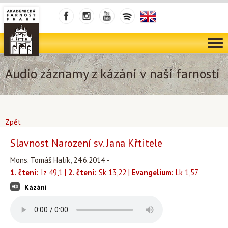
Audio záznamy z kázání v naší farnosti
Zpět
Slavnost Narození sv. Jana Křtitele
Mons. Tomáš Halík, 24.6.2014 -
1. čtení:
Iz 49,1 |
2. čtení:
Sk 13,22 |
Evangelium:
Lk 1,57
Kázání