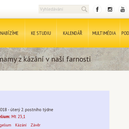
NABÍZÍME
KE STUDIU
KALENDÁŘ
MULTIMÉDIA
POD
namy z kázání v naší farnosti
018 - úterý 2. postního týdne
lium:
Mt 23,1
gelium
Kázání
Závěr