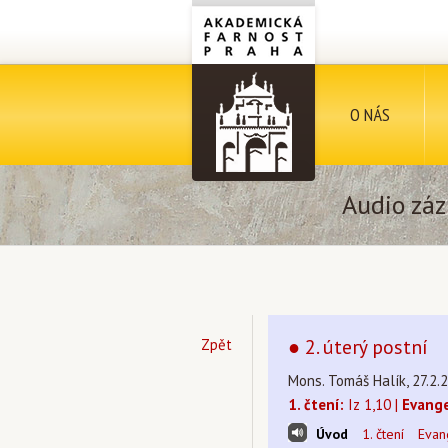
O NÁS
Audio záz
● 2. úterý postní
Zpět
Mons. Tomáš Halík, 27.2.2
1. čtení:
Iz 1,10 |
Evange
Úvod
1. čtení
Evan