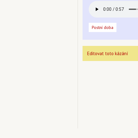
Postní doba
Editovat toto kázání