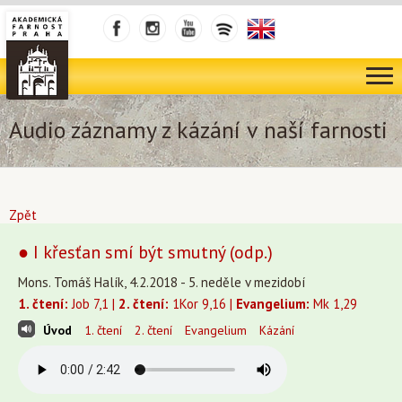
Audio záznamy z kázání v naší farnosti
Zpět
● I křesťan smí být smutný (odp.)
Mons. Tomáš Halík, 4.2.2018 - 5. neděle v mezidobí
1. čtení:
Job 7,1 |
2. čtení:
1Kor 9,16 |
Evangelium:
Mk 1,29
Úvod
1. čtení
2. čtení
Evangelium
Kázání