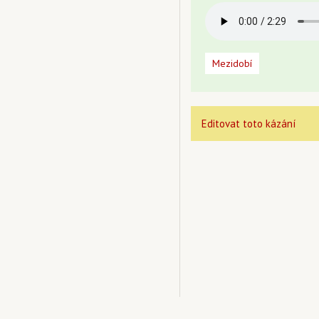
Mezidobí
Editovat toto kázání