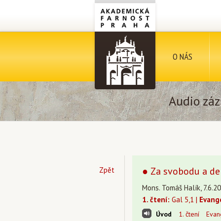
O NÁS
Audio záz
● Za svobodu a de
Zpět
Mons. Tomáš Halík, 7.6.20
1. čtení:
Gal 5,1 |
Evang
Úvod
1. čtení
Evan