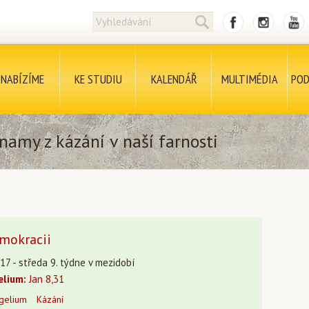
NABÍZÍME
KE STUDIU
KALENDÁŘ
MULTIMÉDIA
POD
namy z kázání v naší farnosti
mokracii
17 - středa 9. týdne v mezidobí
elium:
Jan 8,31
gelium
Kázání