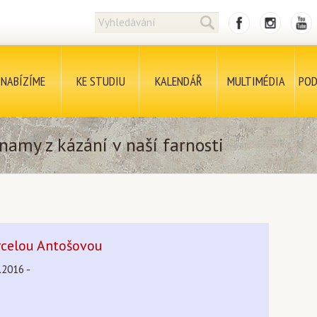
NABÍZÍME
KE STUDIU
KALENDÁŘ
MULTIMÉDIA
POD
namy z kázání v naší farnosti
rcelou Antošovou
.2016 -