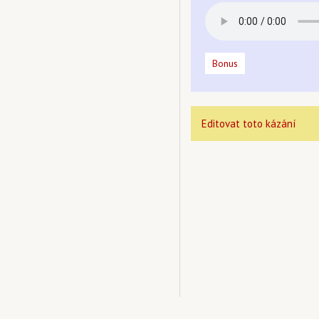
Bonus
Editovat toto kázání