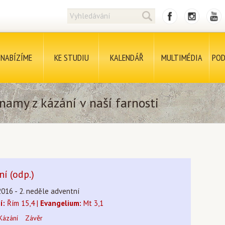
NABÍZÍME
KE STUDIU
KALENDÁŘ
MULTIMÉDIA
POD
namy z kázání v naší farnosti
ní (odp.)
2016 - 2. neděle adventní
í:
Řím 15,4 |
Evangelium:
Mt 3,1
Kázání
Závěr