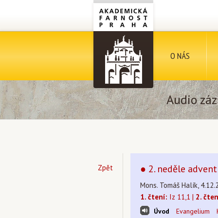
O NÁS
Audio záz
● 2. neděle advent
Zpět
Mons. Tomáš Halík, 4.12.
1. čtení:
Iz 11,1 |
2. čten
Úvod
Evangelium