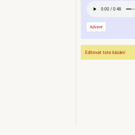
Advent
Editovat toto kázání