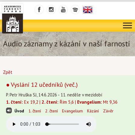
Audio záznamy z kázání v naší farnosti
Zpět
● Vyslání 12 učedníků (več.)
P. Petr Hruška SJ, 14.6.2026 - 11. neděle v mezidobí
1. čtení:
Ex 19,2 |
2. čtení:
Řím 5,6 |
Evangelium:
Mt 9,36
Úvod
1. čtení
2. čtení
Evangelium
Kázání
Závěr