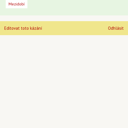
Mezidobí
Editovat toto kázání
Odhlásit