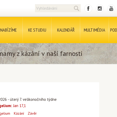
NABÍZÍME
KE STUDIU
KALENDÁŘ
MULTIMÉDIA
POD
namy z kázání v naší farnosti
026 - úterý 7. velikonočního týdne
gelium:
Jan 17,1
gelium
Kázání
Závěr