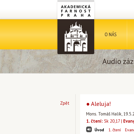
O NÁS
Audio záz
● Aleluja!
Zpět
Mons. Tomáš Halík, 19.5.2
1. čtení:
Sk 20,17 |
Evan
Úvod
1. čtení
Evan