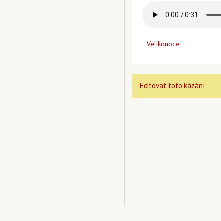
Velikonoce
Editovat toto kázání