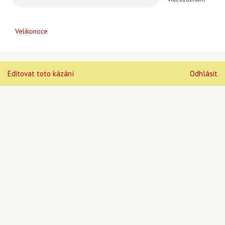
Velikonoce
Editovat toto kázání
Odhlásit