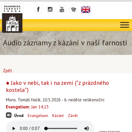
Audio záznamy z kázání v naší farnosti
Zpět
● Jako v nebi, tak i na zemi ("z prázdného
kostela")
Mons. Tomáš Halík, 10.5.2026 - 6. neděle velikonoční
Evangelium:
Jan 14,15
Úvod
Evangelium
Kázání
Závěr
videozáznam