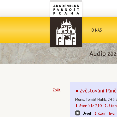
O NÁS
Audio záz
● Zvěstování Páně
Zpět
Mons. Tomáš Halík, 24.3.
1. čtení:
Iz 7,10 |
2. čten
Úvod
1. čtení
Evan