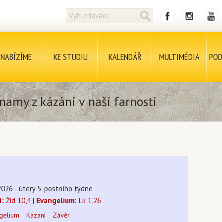
NABÍZÍME
KE STUDIU
KALENDÁŘ
MULTIMÉDIA
POD
namy z kázání v naší farnosti
2026 - úterý 5. postního týdne
í:
Žid 10,4 |
Evangelium:
Lk 1,26
gelium
Kázání
Závěr