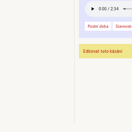
Postní doba
Slavnosti
Editovat toto kázání