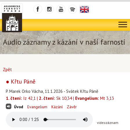
Audio záznamy z kázání v naší farnosti
Zpět
● Křtu Páně
P. Marek Orko Vácha, 11.1.2026 - Svátek Křtu Páně
1. čtení:
Iz 42,1 |
2. čtení:
Sk 10,34 |
Evangelium:
Mt 3,13
Úvod
Evangelium
Kázání
Závěr
videozáznam