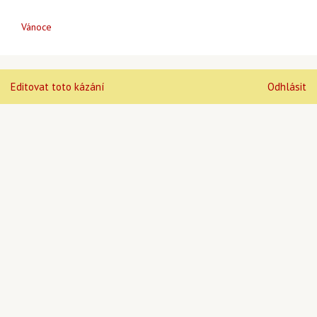
Vánoce
Editovat toto kázání
Odhlásit