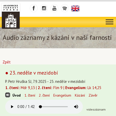
Audio záznamy z kázání v naší farnosti
Zpět
● 23. neděle v mezidobí
P. Petr Hruška SJ, 7.9.2025 - 23. neděle v mezidobí
1. čtení:
Mdr 9,13 |
2. čtení:
Flm 9 |
Evangelium:
Lk 14,25
Úvod
1. čtení
2. čtení
Evangelium
Kázání
Závěr
videozáznam