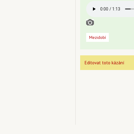
Mezidobí
Editovat toto kázání