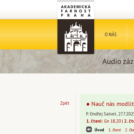
O NÁS
Audio záz
● Nauč nás modlit
Zpět
P. Ondřej Salvet, 27.7.202
1. čtení:
Gn 18,20 |
2. čt
Úvod
1. čtení
2. čt