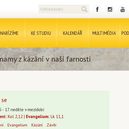
NABÍZÍME
KE STUDIU
KALENDÁŘ
MULTIMÉDIA
POD
namy z kázání v naší farnosti
 se
5 - 17. neděle v mezidobí
ení:
Kol 2,12 |
Evangelium:
Lk 11,1
ení
Evangelium
Kázání
Závěr