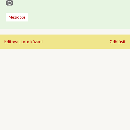
Mezidobí
Editovat toto kázání
Odhlásit