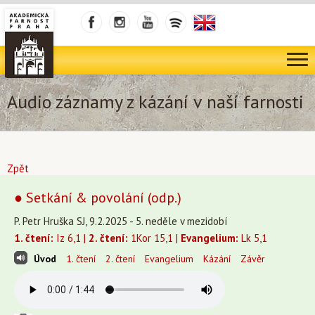
Audio záznamy z kázání v naší farnosti
Zpět
● Setkání & povolání (odp.)
P. Petr Hruška SJ, 9.2.2025 - 5. neděle v mezidobí
1. čtení:
Iz 6,1 |
2. čtení:
1Kor 15,1 |
Evangelium:
Lk 5,1
Úvod
1. čtení
2. čtení
Evangelium
Kázání
Závěr