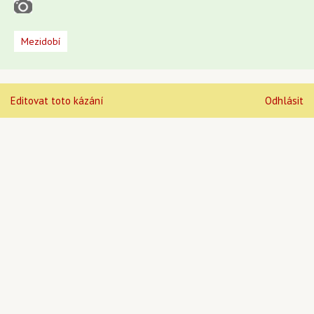
Mezidobí
Editovat toto kázání
Odhlásit