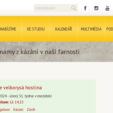
NABÍZÍME
KE STUDIU
KALENDÁŘ
MULTIMÉDIA
POD
namy z kázání v naší farnosti
je velkorysá hostina
2024 - úterý 31. týdne v mezidobí
lium:
Lk 14,15
gelium
Kázání
Závěr