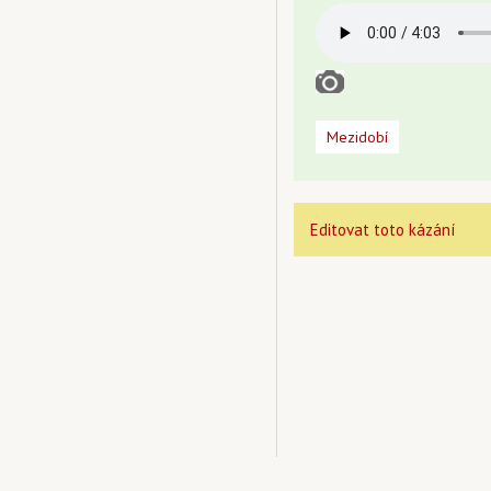
Mezidobí
Editovat toto kázání