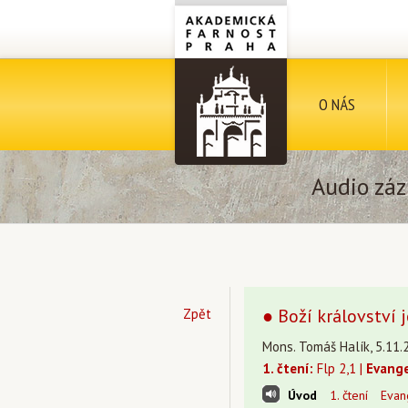
O NÁS
Audio záz
● Boží království 
Zpět
Mons. Tomáš Halík, 5.11.
1. čtení:
Flp 2,1 |
Evange
Úvod
1. čtení
Evan