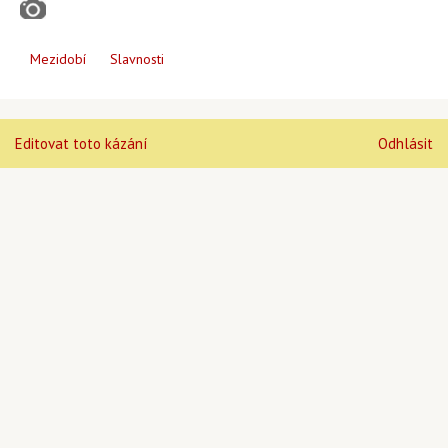
Mezidobí
Slavnosti
Editovat toto kázání
Odhlásit