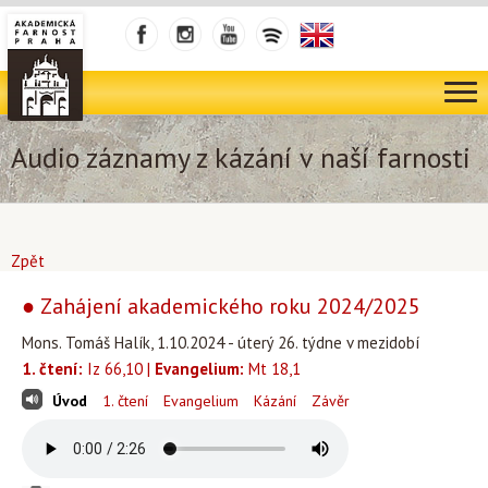
Audio záznamy z kázání v naší farnosti
Zpět
● Zahájení akademického roku 2024/2025
Mons. Tomáš Halík, 1.10.2024 - úterý 26. týdne v mezidobí
1. čtení:
Iz 66,10 |
Evangelium:
Mt 18,1
Úvod
1. čtení
Evangelium
Kázání
Závěr