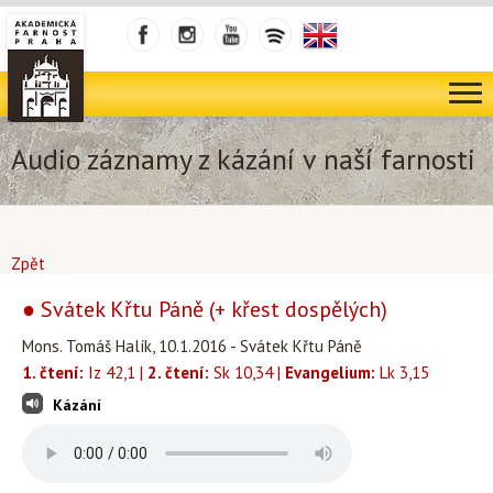
Audio záznamy z kázání v naší farnosti
Zpět
● Svátek Křtu Páně (+ křest dospělých)
Mons. Tomáš Halík, 10.1.2016 - Svátek Křtu Páně
1. čtení:
Iz 42,1 |
2. čtení:
Sk 10,34 |
Evangelium:
Lk 3,15
Kázání