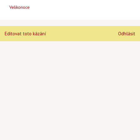
Velikonoce
Editovat toto kázání
Odhlásit