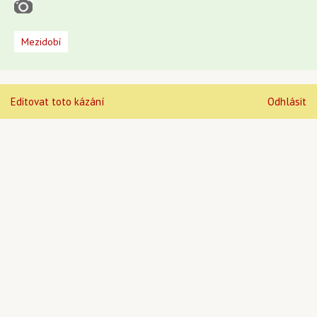
Mezidobí
Editovat toto kázání
Odhlásit