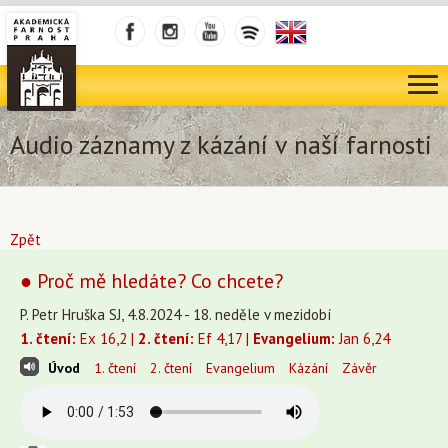
Audio záznamy z kázání v naší farnosti
Zpět
● Proč mě hledáte? Co chcete?
P. Petr Hruška SJ, 4.8.2024 - 18. neděle v mezidobí
1. čtení:
Ex 16,2 |
2. čtení:
Ef 4,17 |
Evangelium:
Jan 6,24
Úvod
1. čtení
2. čtení
Evangelium
Kázání
Závěr