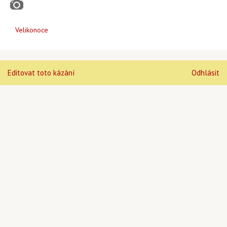
Velikonoce
Editovat toto kázání
Odhlásit