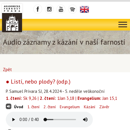
Audio záznamy z kázání v naší farnosti
Zpět
● Listí, nebo plody? (odp.)
P. Samuel Prívara SJ, 28.4.2024 - 5. neděle velikonoční
1. čtení:
Sk 9,26 |
2. čtení:
1Jan 3,18 |
Evangelium:
Jan 15,1
Úvod
1. čtení
2. čtení
Evangelium
Kázání
Závěr